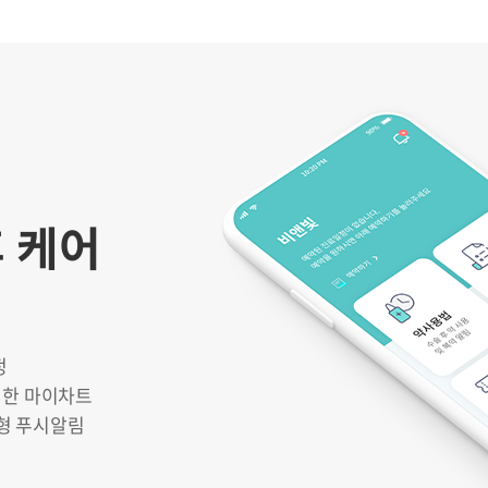
 케어
정
위한 마이차트
형 푸시알림