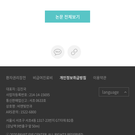
논문 전체보기
환자권리장전
비급여진료비
개인정보취급방침
이용약관
대표자 : 김진국
language
사업자등록번호 : 214-14-15695
통신판매업신고 : 서초 0633호
상호명 : 비앤빛안과
ARS문의 : 1522-6800
서울시 서초구 서초4동 1317-23번지 GT타워 B2층
(강남역 9번출구 앞 50m)
ⓒ 2020 B&VIIT EYE CENTER. ALL RIGHTS RESERVED.