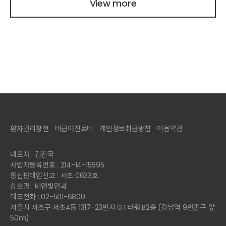
View more
환자권리장전
비급여진료비
개인정보취급방침
이용약관
대표자 : 김진국
사업자등록번호 : 214-14-15695
통신판매업신고 : 서초 0633호
상호명 : 비앤빛안과
대표전화 : 02-501-6800
서울시 서초구 서초4동 1317-23번지 GT타워 B2층 (강남역 9번출구 앞
50m)