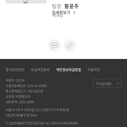
팀장
황윤주
자세히보기
백내장
환자권리장전
비급여진료비
개인정보취급방침
이용약관
대표자 : 김진국
language
사업자등록번호 : 214-14-15695
통신판매업신고 : 서초 0633호
상호명 : 비앤빛안과
ARS문의 : 1522-6800
서울시 서초구 서초4동 1317-23번지 GT타워 B2층
(강남역 9번출구 앞 50m)
ⓒ 2020 B&VIIT EYE CENTER. ALL RIGHTS RESERVED.