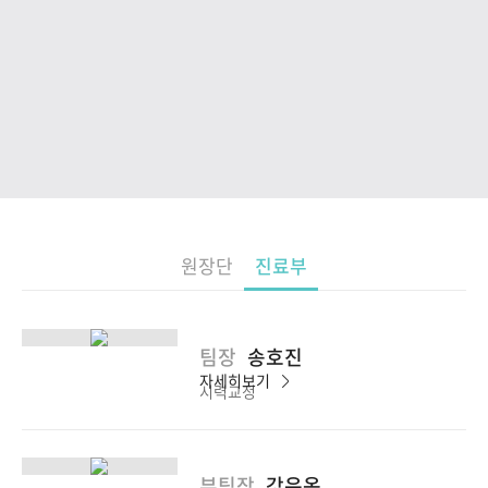
원장단
진료부
팀장
송호진
자세히보기
시력교정
부팀장
강은옥