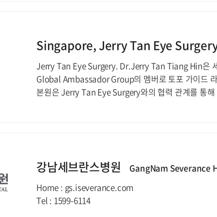
Singapore, Jerry Tan Eye Surge
Jerry Tan Eye Surgery. Dr.Jerry Tan Tian
Global Ambassador Group의 멤버로 토포 가
본원은 Jerry Tan Eye Surgery와의 협력 관계를
강남세브란스병원
GangNam Severance H
Home : gs.iseverance.com
Tel : 1599-6114