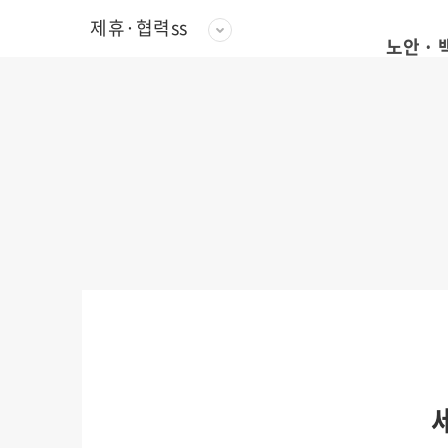
제휴·협력ss
노안 ·