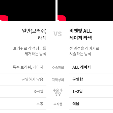
일반(브러쉬)
비앤빛 ALL
라섹
레이저 라섹
브러쉬로 각막 상피를
전 과정을 레이저로
제거하는 방식
시술하는 방식
특수 브러쉬, 레이저
ALL 레이저
수술장비
균일하지 않음
균일함
각막상피
수술 후
3~4일
1~2일
통증
보통
적음
부작용