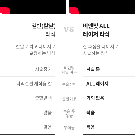
일반(칼날)
비앤빛 ALL
라식
레이저 라식
칼날로 깎고 레이저로
전 과정을 레이저로
교정하는 방식
시술하는 방식
비앤빛
시술중지
시술 중
시술 여부
각막절편 제작용 칼
ALL 레이저
수술장비
출혈발생
거의 없음
출혈여부
수술 후
많음
적음
통증
많음
적음
부작용