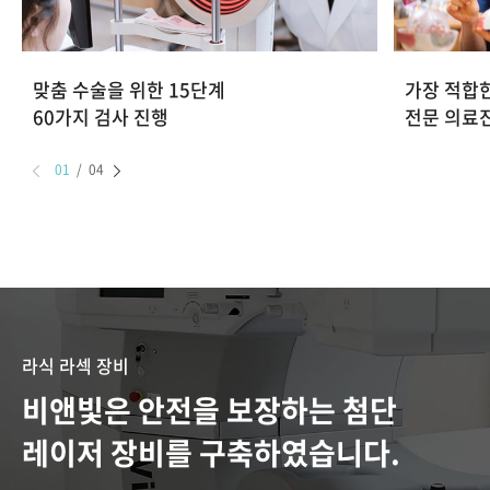
맞춤 수술을 위한 15단계
가장 적합
60가지 검사 진행
전문 의료
01
/
04
라식 라섹 장비
비앤빛은 안전을 보장하는 첨단
레이저 장비를 구축하였습니다.