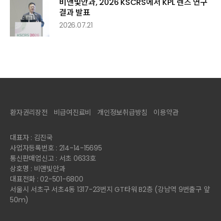
비앤빛안과, 2026 KSCRS에서 KPL 렌즈 연구
결과 발표
2026.07.21
환자권리장전
비급여진료비
개인정보취급방침
이용약관
대표자 : 김진국
사업자등록번호 : 214-14-15695
통신판매업신고 : 서초 0633호
상호명 : 비앤빛안과
대표전화 : 02-501-6800
서울시 서초구 서초4동 1317-23번지 GT타워 B2층 (강남역 9번출구 앞
50m)