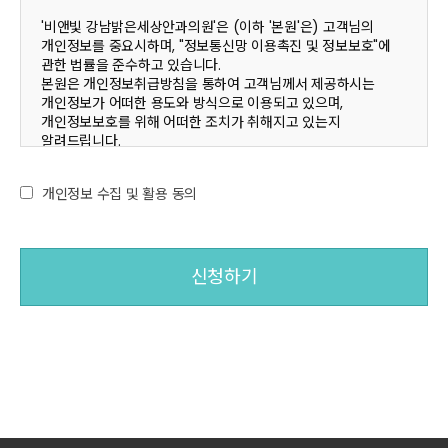
'비앤빛 강남밝은세상안과의원'은 (이하 '본원'은) 고객님의
개인정보를 중요시하며, "정보통신망 이용촉진 및 정보보호"에
관한 법률을 준수하고 있습니다.
본원은 개인정보취급방침을 통하여 고객님께서 제공하시는
개인정보가 어떠한 용도와 방식으로 이용되고 있으며,
개인정보보호를 위해 어떠한 조치가 취해지고 있는지
알려드립니다.
본원은 개인정보취급방침을 개정하는 경우 웹사이트 공지사항
(또는 개별공지)을 통하여 공지할 것입니다.
개인정보 수집 및 활용 동의
1. 수집하는 개인정보의 항목 및 수집방법
본원은 회원가입 시 서비스 이용을 위해 필요한 최소한의
개인정보만을 수집합니다.
귀하가 본원의 서비스를 이용하기 위해서는 회원가입 시
필수항목과 선택항목이 있는데,
메일수신여부 등과 같은 선택항목은 입력하지 않더라도 서비스
이용에는 제한이 없습니다.
[진료정보]
- 수집항목 : 성명, 주민등록번호, 주소, 연락처, 진료기록
※ 의료법에 의해 고유식별정보 및 진료정보를 의무적으로
보유하여야 함
(별도 동의 불필요)
[홈페이지 회원가입 시 수집항목]
- 필수항목 : 성명, 아이디, 비밀번호, 주소, 연락처(전화번호,