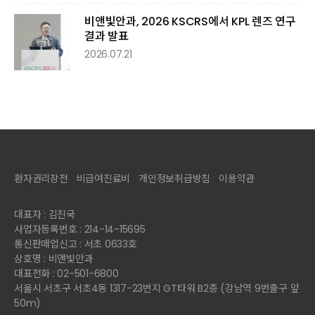
비앤빛안과, 2026 KSCRS에서 KPL 렌즈 연구
결과 발표
2026.07.21
환자권리장전
비급여진료비
개인정보취급방침
이용약관
대표자 : 김진국
사업자등록번호 : 214-14-15695
통신판매업신고 : 서초 0633호
상호명 : 비앤빛안과
대표전화 : 02-501-6800
서울시 서초구 서초4동 1317-23번지 GT타워 B2층 (강남역 9번출구 앞
50m)