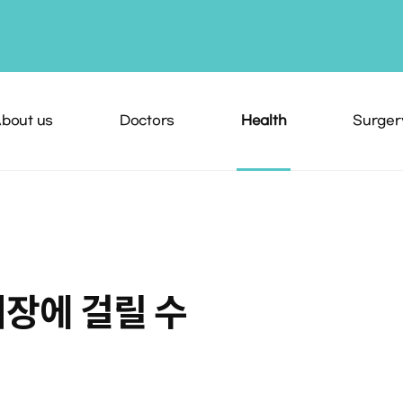
bout us
Doctors
Health
Surger
장에 걸릴 수