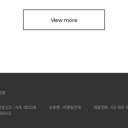
View more
약관
업신고 : 서초 0633호
상호명 : 비앤빛안과
대표전화 : 02-501-
 50m)