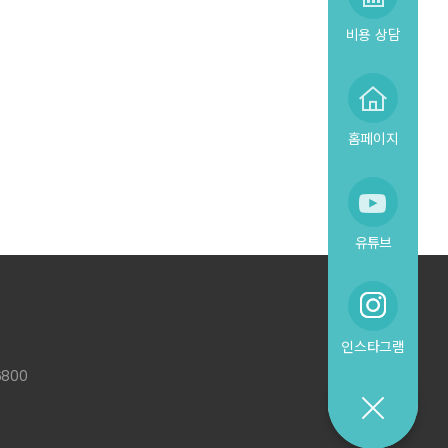
비용 상담
홈페이지
유튜브
인스타그램
6800
예약
상담