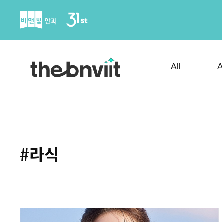
Skip
to
content
All
A
#라식