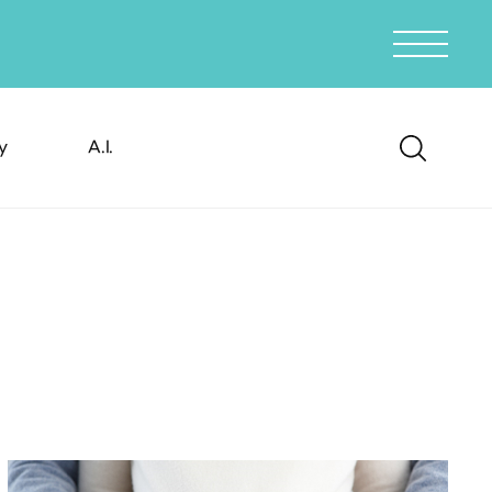
y
A.I.