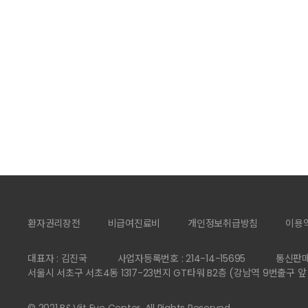
환자권리장전
비급여진료비
개인정보취급방침
이용
대표자 : 김진국
사업자등록번호 : 214-14-15695
통신판매
서울시 서초구 서초4동 1317-23번지 GT타워 B2층 (강남역 9번출구 앞