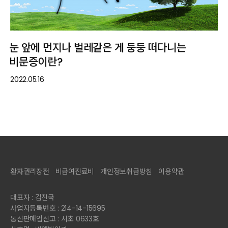
눈 앞에 먼지나 벌레같은 게 둥둥 떠다니는
비문증이란?
2022.05.16
환자권리장전
비급여진료비
개인정보취급방침
이용약관
대표자 : 김진국
사업자등록번호 : 214-14-15695
통신판매업신고 : 서초 0633호