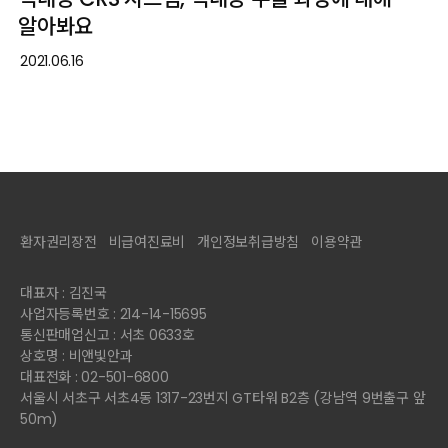
알아봐요
2021.06.16
환자권리장전
비급여진료비
개인정보취급방침
이용약관
대표자 : 김진국
사업자등록번호 : 214-14-15695
통신판매업신고 : 서초 0633호
상호명 : 비앤빛안과
대표전화 : 02-501-6800
서울시 서초구 서초4동 1317-23번지 GT타워 B2층 (강남역 9번출구 앞
50m)