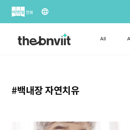
Skip
to
content
All
A
#백내장 자연치유