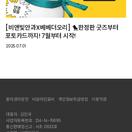
[비앤빛안과X베베더오리] 🐤한정판 굿즈부터
포토카드까지! 7월부터 시작!
2025.07.01
환자권리장전
비급여진료비
개인정보취급방침
이용약관
대표자 : 김진국
사업자등록번호 : 214-14-15695
통신판매업신고 : 서초 0633호