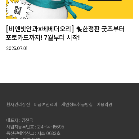
[비앤빛안과X베베더오리] 🐤한정판 굿즈부터
포토카드까지! 7월부터 시작!
2025.07.01
환자권리장전
비급여진료비
개인정보취급방침
이용약관
대표자 : 김진국
사업자등록번호 : 214-14-15695
통신판매업신고 : 서초 0633호