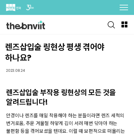
Skip
to
content
렌즈삽입술 링현상 평생 겪어야
하나요?
2023.08.24
렌즈삽입술 부작용 링현상의 모든 것을
알려드립니다!
안경이나 렌즈를 매일 착용해야 하는 분들이라면 렌즈 세척의
번거로움, 추운 겨울철 하얗게 김이 서려 매번 닦아야 하는
불편함 등을 겪어보셨을 텐데요. 이럴 때 보편적으로 떠올리는