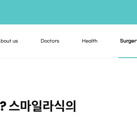
bout us
Doctors
Health
Surger
? 스마일라식의