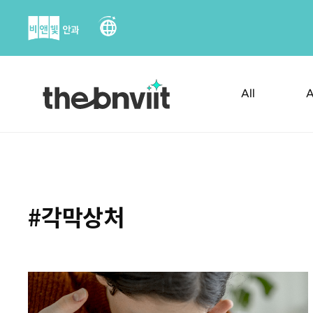
Skip
to
content
All
A
#각막상처