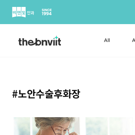
Skip
to
content
All
A
#노안수술후화장