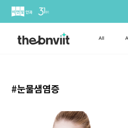
Skip
to
content
All
A
#눈물샘염증