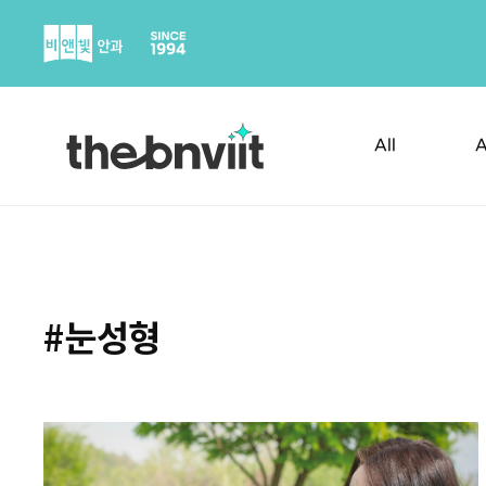
Skip
to
content
All
A
#눈성형