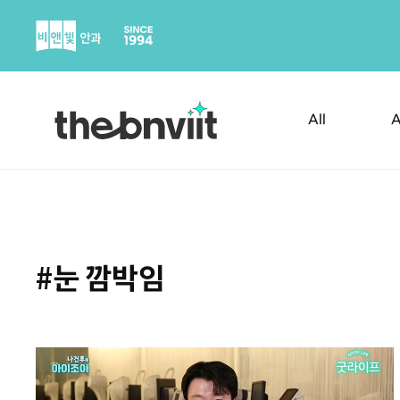
Skip
to
content
All
A
#눈 깜박임