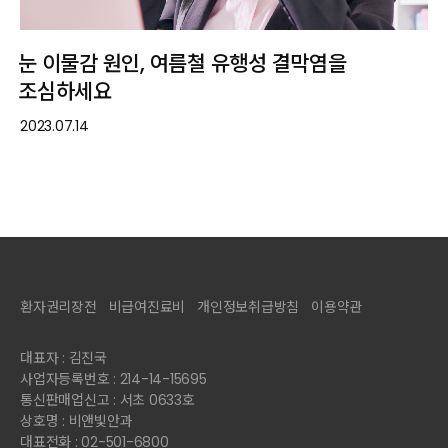
눈 이물감 원인, 여름철 유행성 결막염을
조심하세요
2023.07.14
환자권리장전
비급여진료비
개인정보취급방침
이용약관
대표자 : 김진국
사업자등록번호 : 214-14-15695
통신판매업신고 : 서초 0633호
상호명 : 비앤빛안과
대표전화 : 02-501-6800