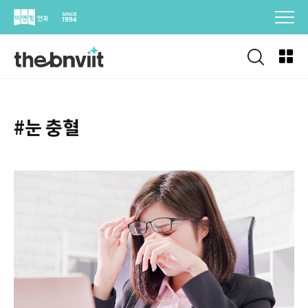
Skip
to
content
#눈 충혈