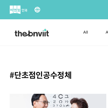
Skip
to
content
All
A
#단초점인공수정체