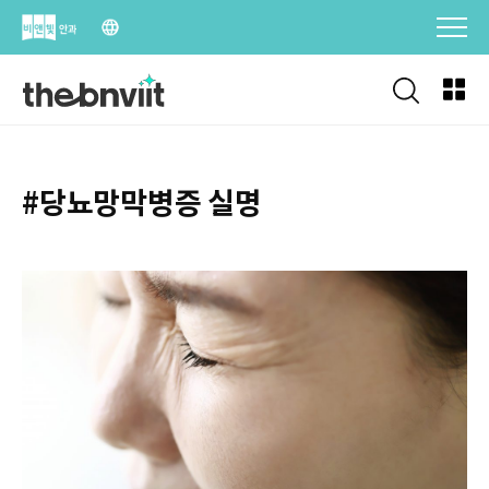
Skip
to
content
#당뇨망막병증 실명