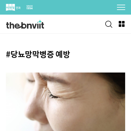
Skip
to
content
#당뇨망막병증 예방