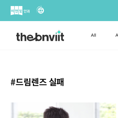
Skip
to
content
All
A
#드림렌즈 실패