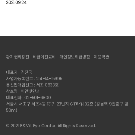
2021.09.24
환자권리장전
비급여진료비
개인정보취급방침
이용약관
대표자 : 김진국
사업자등록번호 : 214-14-15695
통신판매업신고 : 서초 0633호
상호명 : 비앤빛안과
대표전화 : 02-501-6800
서울시 서초구 서초4동 1317-23번지 GT타워 B2층 (강남역 9번출구 앞
50m)
© 2021 B&Viit Eye Center. All Rights Reserved.