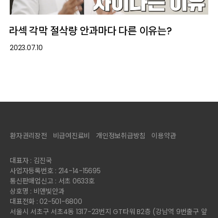
라섹 각막 절삭량 안과마다 다른 이유는?
2023.07.10
환자권리장전
비급여진료비
개인정보취급방침
이용약관
대표자 : 김진국
사업자등록번호 : 214-14-15695
통신판매업신고 : 서초 0633호
상호명 : 비앤빛안과
대표전화 : 02-501-6800
서울시 서초구 서초4동 1317-23번지 GT타워 B2층 (강남역 9번출구 앞