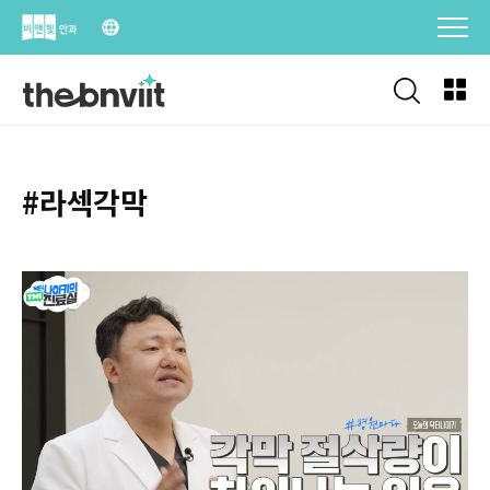
Skip
to
content
#라섹각막