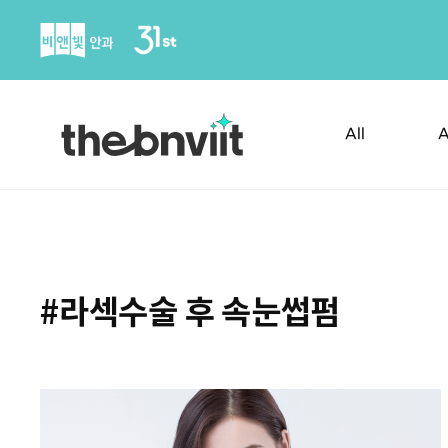
Skip
to
content
All
A
#라섹수술 후 속눈썹펌