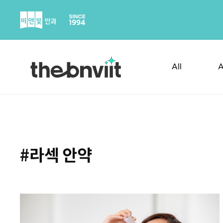
Skip
to
content
All
A
#라섹 안약