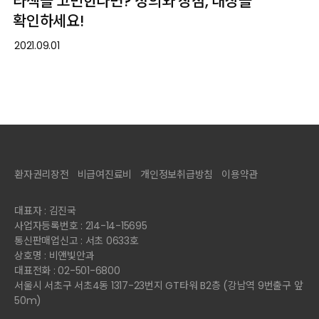
라섹을 고민한다면? 정의와 장점, 대상을
확인하세요!
2021.09.01
환자권리장전
비급여진료비
개인정보취급방침
이용약관
대표자 : 김진국
사업자등록번호 : 214-14-15695
통신판매업신고 : 서초 0633호
상호명 : 비앤빛안과
대표전화 : 02-501-6800
서울시 서초구 서초4동 1317-23번지 GT타워 B2층 (강남역 9번출구 앞
50m)