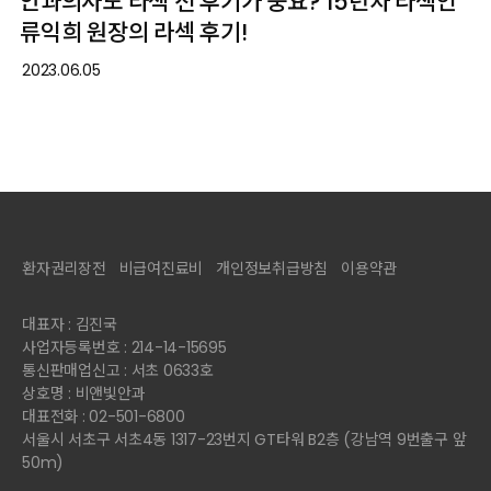
안과의사도 라섹 전 후기가 중요? 15년차 라섹인
류익희 원장의 라섹 후기!
2023.06.05
환자권리장전
비급여진료비
개인정보취급방침
이용약관
대표자 : 김진국
사업자등록번호 : 214-14-15695
통신판매업신고 : 서초 0633호
상호명 : 비앤빛안과
대표전화 : 02-501-6800
서울시 서초구 서초4동 1317-23번지 GT타워 B2층 (강남역 9번출구 앞
50m)