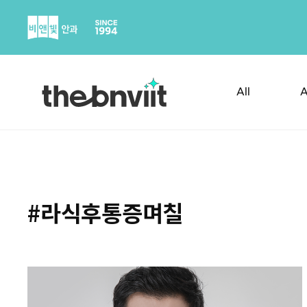
Skip
to
content
All
A
#라식후통증며칠