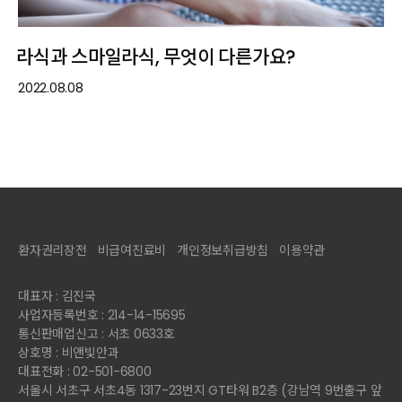
라식과 스마일라식, 무엇이 다른가요?
2022.08.08
환자권리장전
비급여진료비
개인정보취급방침
이용약관
대표자 : 김진국
사업자등록번호 : 214-14-15695
통신판매업신고 : 서초 0633호
상호명 : 비앤빛안과
대표전화 : 02-501-6800
서울시 서초구 서초4동 1317-23번지 GT타워 B2층 (강남역 9번출구 앞