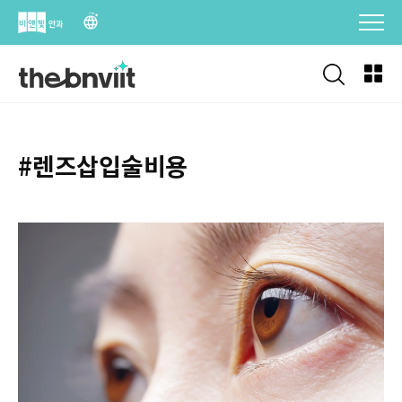
Skip
to
content
#렌즈삽입술비용