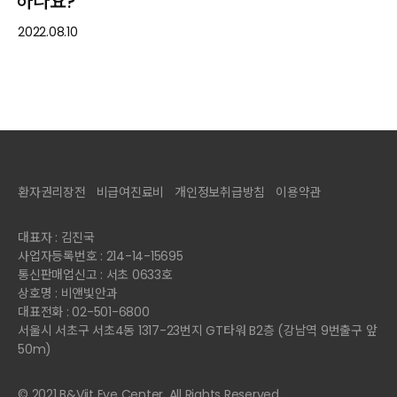
하나요?
2022.08.10
환자권리장전
비급여진료비
개인정보취급방침
이용약관
대표자 : 김진국
사업자등록번호 : 214-14-15695
통신판매업신고 : 서초 0633호
상호명 : 비앤빛안과
대표전화 : 02-501-6800
서울시 서초구 서초4동 1317-23번지 GT타워 B2층 (강남역 9번출구 앞
50m)
© 2021 B&Viit Eye Center. All Rights Reserved.