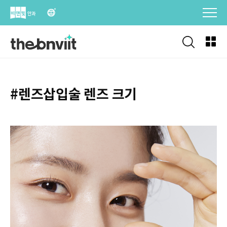
Skip
to
content
#렌즈삽입술 렌즈 크기