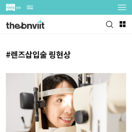
Skip
to
content
#렌즈삽입술 링현상