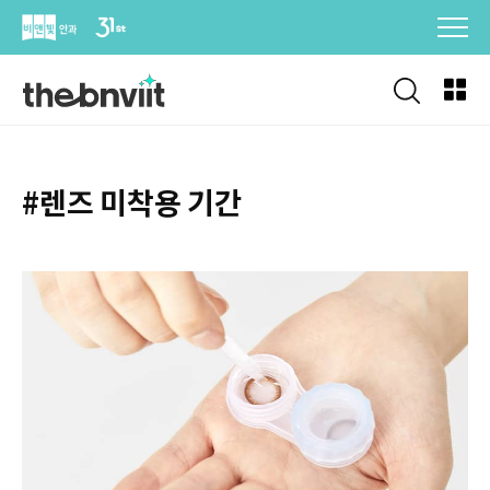
Skip
to
content
#렌즈 미착용 기간