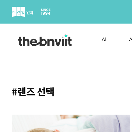
Skip
to
content
All
A
#렌즈 선택