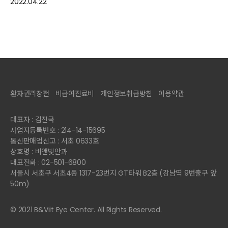
2022.04.22
환자권리장전
비급여진료비
개인정보취급방침
이용약관
대표자 : 김진국
사업자등록번호 : 214-14-15695
통신판매업신고 : 서초 0633호
상호명 : 비앤빛안과
대표전화 : 02-501-6800
서울시 서초구 서초4동 1317-23번지 GT타워 B2층 (강남역 9번출구 앞
50m)
© 2021 B&Viit Eye Center. All Rights Reserved.