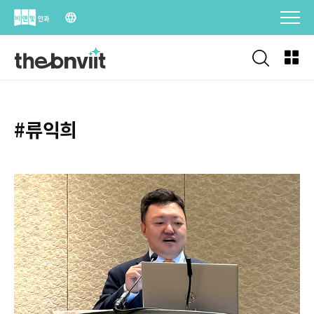
Skip
to
content
#류익희