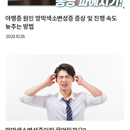
야맹증 원인 망막색소변성증 증상 및 진행 속도
늦추는 방법
2023.10.25