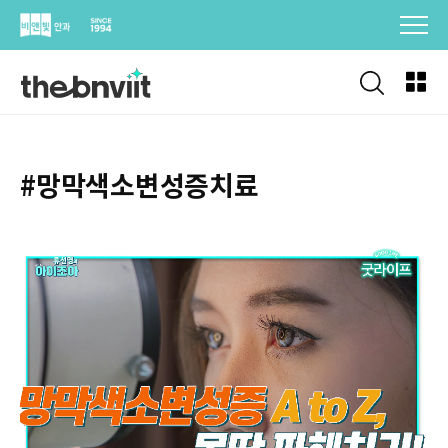
Skip
to
content
#망막색소변성증치료