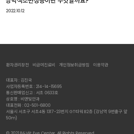
망막색소변성증이란 무엇일까요?
2022.10.12
환자권리장전
비급여진료비
개인정보취급방침
이용약관
대표자 : 김진국
사업자등록번호 : 214-14-15695
통신판매업신고 : 서초 0633호
상호명 : 비앤빛안과
대표전화 : 02-501-6800
서울시 서초구 서초4동 1317-23번지 GT타워 B2층 (강남역 9번출구 앞
50m)
© 2021 B&Viit Eye Center. All Rights Reserved.