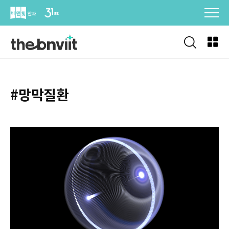
Skip
to
content
#망막질환