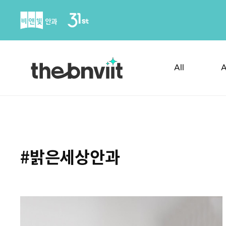
Skip
to
content
All
A
#밝은세상안과