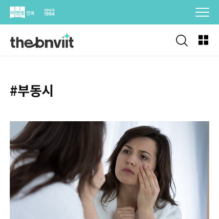
Skip
to
content
#부동시