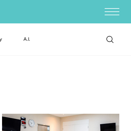
y
A.I.