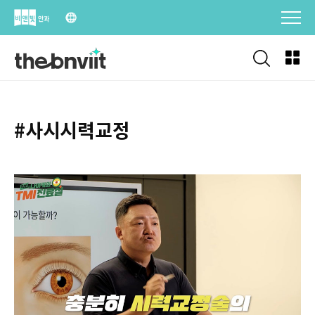
Skip
to
content
#사시시력교정