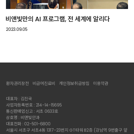
비앤빛만의 AI 프로그램, 전 세계에 알리다
2023.09.05
환자권리장전
비급여진료비
개인정보취급방침
이용약관
대표자 : 김진국
사업자등록번호 : 214-14-15695
통신판매업신고 : 서초 0633호
상호명 : 비앤빛안과
대표전화 : 02-501-6800
서울시 서초구 서초4동 1317-23번지 GT타워 B2층 (강남역 9번출구 앞