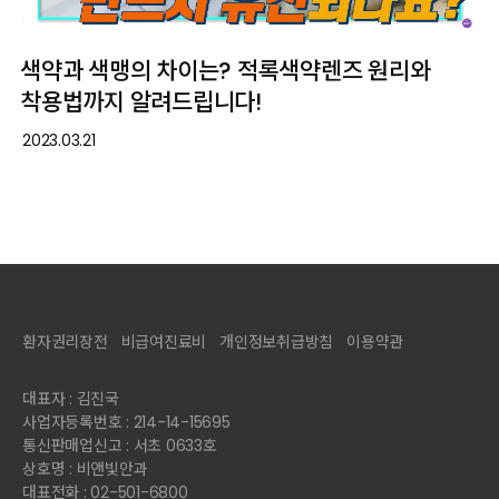
색약과 색맹의 차이는? 적록색약렌즈 원리와
착용법까지 알려드립니다!
2023.03.21
환자권리장전
비급여진료비
개인정보취급방침
이용약관
대표자 : 김진국
사업자등록번호 : 214-14-15695
통신판매업신고 : 서초 0633호
상호명 : 비앤빛안과
대표전화 : 02-501-6800